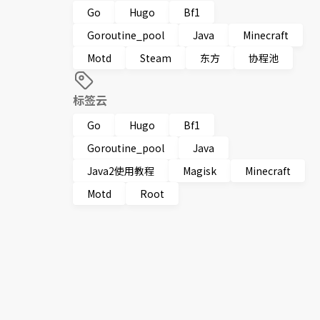
Go
Hugo
Bf1
Goroutine_pool
Java
Minecraft
Motd
Steam
东方
协程池
标签云
Go
Hugo
Bf1
Goroutine_pool
Java
Java2使用教程
Magisk
Minecraft
Motd
Root