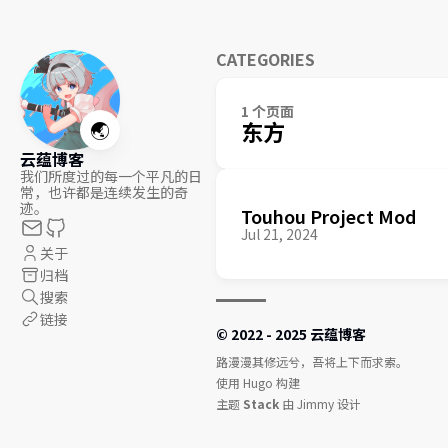
CATEGORIES
1 个页面
🌏
东方
云蕴博客
我们所度过的每一个平凡的日
常，也许都是连续发生的奇
迹。
Touhou Project Mod
Jul 21, 2024
关于
归档
搜索
链接
© 2022 - 2025 云蕴博客
路漫漫其修远兮，吾将上下而求索。
使用
Hugo
构建
主题
Stack
由
Jimmy
设计