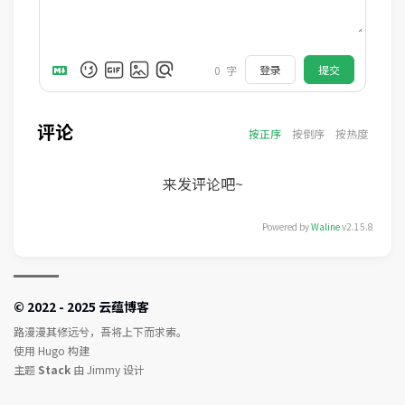
登录
提交
0
字
评论
按正序
按倒序
按热度
来发评论吧~
Powered by
Waline
v2.15.8
© 2022 - 2025 云蕴博客
路漫漫其修远兮，吾将上下而求索。
使用
Hugo
构建
主题
Stack
由
Jimmy
设计